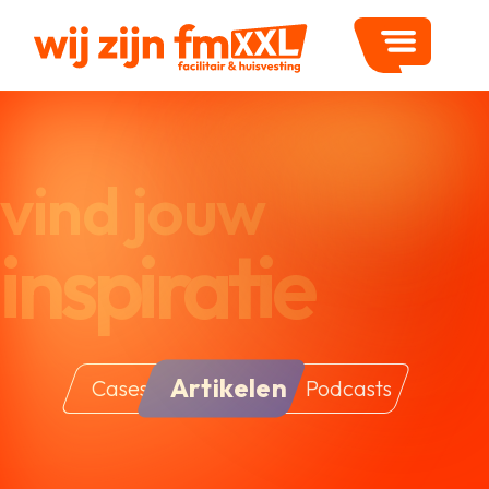
vind jouw
inspiratie
Artikelen
Cases
Podcasts