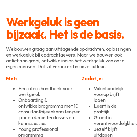
Werkgeluk is geen
bijzaak. Het is de basis.
We bouwen graag aan uitdagende opdrachten, oplossingen
en werkgeluk bij opdrachtgevers. Maar we bouwen ook
actief aan groei, ontwikkeling en het werkgeluk van onze
eigen mensen. Dat zit verankerd in onze cultuur.
Met:
Zodat je:
Een intern handboek voor
Vakinhoudelijk
werkgeluk
voorop blijft
Onboarding &
lopen
ontwikkelprogramma met 10
Leert in de
consultantbijeenkomsten per
praktijk
jaar en 4 masterclasses en
Groeit in
kennissessies
verantwoordelijkhei
Young professional
Jezelf blijft
programma
uitdagen