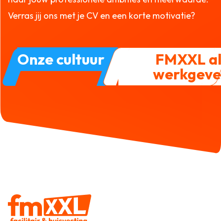
Verras jij ons met je CV en een korte motivatie?
Onze cultuur
FMXXL al
werkgev