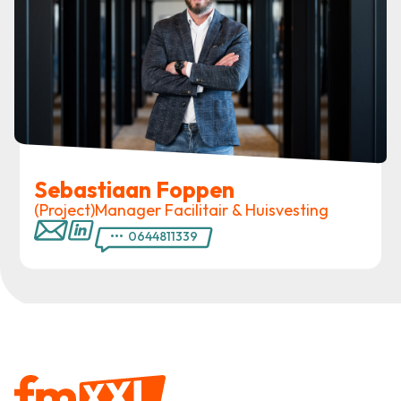
Sebastiaan Foppen
(Project)Manager Facilitair & Huisvesting
•••
0644811339