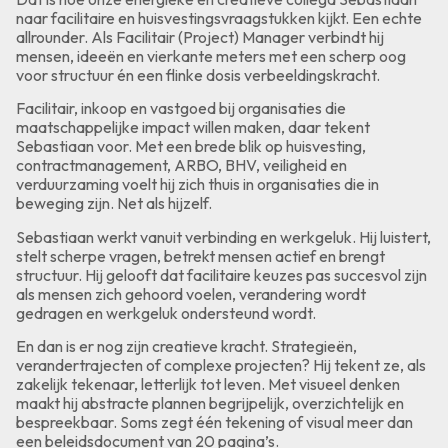
naar facilitaire en huisvestingsvraagstukken kijkt. Een echte
allrounder. Als Facilitair (Project) Manager verbindt hij
mensen, ideeën en vierkante meters met een scherp oog
voor structuur én een flinke dosis verbeeldingskracht.
Facilitair, inkoop en vastgoed bij organisaties die
maatschappelijke impact willen maken, daar tekent
Sebastiaan voor. Met een brede blik op huisvesting,
contractmanagement, ARBO, BHV, veiligheid en
verduurzaming voelt hij zich thuis in organisaties die in
beweging zijn. Net als hijzelf.
Sebastiaan werkt vanuit verbinding en werkgeluk. Hij luistert,
stelt scherpe vragen, betrekt mensen actief en brengt
structuur. Hij gelooft dat facilitaire keuzes pas succesvol zijn
als mensen zich gehoord voelen, verandering wordt
gedragen en werkgeluk ondersteund wordt.
En dan is er nog zijn creatieve kracht. Strategieën,
verandertrajecten of complexe projecten? Hij tekent ze, als
zakelijk tekenaar, letterlijk tot leven. Met visueel denken
maakt hij abstracte plannen begrijpelijk, overzichtelijk en
bespreekbaar. Soms zegt één tekening of visual meer dan
een beleidsdocument van 20 pagina’s.