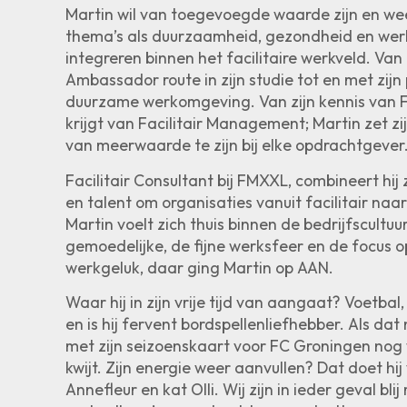
Martin wil van toegevoegde waarde zijn en wee
thema’s als duurzaamheid, gezondheid en werk
integreren binnen het facilitaire werkveld. Van
Ambassador route in zijn studie tot en met zij
duurzame werkomgeving. Van zijn kennis van Fi
krijgt van Facilitair Management; Martin zet zij
van meerwaarde te zijn bij elke opdrachtgever
Facilitair Consultant bij FMXXL, combineert hij 
en talent om organisaties vanuit facilitair naar
Martin voelt zich thuis binnen de bedrijfscultu
gemoedelijke, de fijne werksfeer en de focus 
werkgeluk, daar ging Martin op AAN.
Waar hij in zijn vrije tijd van aangaat? Voetbal
en is hij fervent bordspellenliefhebber. Als dat 
met zijn seizoenskaart voor FC Groningen nog 
kwijt. Zijn energie weer aanvullen? Dat doet h
Annefleur en kat Olli. Wij zijn in ieder geval bl