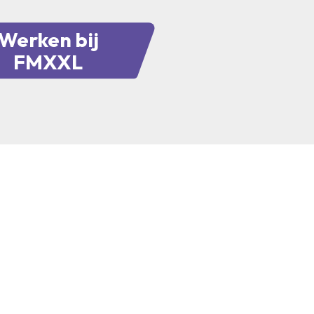
Werken bij
FMXXL
Kantoor Zwolle
Creatieve hub Leeuwarden
Nog even dit
Ceintuurbaan 28,
Stadionplein 15
Certificeringen
8024 AA,
8914 BX
Privacy verklaring
Zwolle
Leeuwarden
Cookies