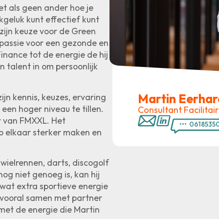
t als geen ander hoe je
geluk kunt effectief kunt
 zijn keuze voor de Green
n passie voor een gezonde en
nance tot de energie de hij
n talent in om persoonlijk
.
Martin Eerha
zijn kennis, keuzes, ervaring
 een hoger niveau te tillen.
Consultant Facilitai
ur van FMXXL. Het
•••
0618535
op elkaar sterker maken en
, wielrennen, darts, discogolf
nog niet genoeg is, kan hij
wat extra sportieve energie
ij vooral samen met partner
ij met de energie die Martin