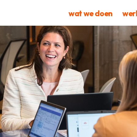
wat we doen
werk