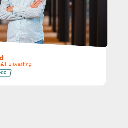
rd
r & Huisvesting
000