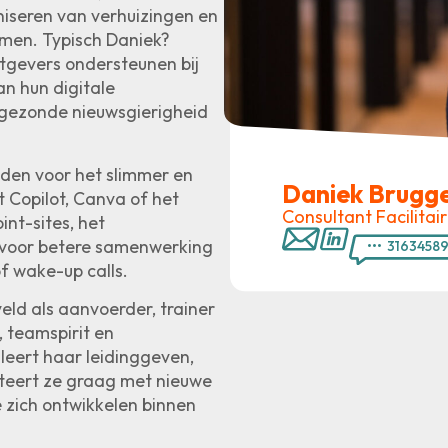
niseren van verhuizingen en
emen. Typisch Daniek?
htgevers ondersteunen bij
an hun digitale
, gezonde nieuwsgierigheid
nden voor het slimmer en
Daniek Brugg
t Copilot, Canva of het
Consultant Facilitai
int-sites, het
 voor betere samenwerking
•••
3163458
f wake-up calls.
eld als aanvoerder, trainer
 teamspirit en
 leert haar leidinggeven,
teert ze graag met nieuwe
ze zich ontwikkelen binnen