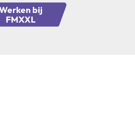
Werken bij
FMXXL
Kantoor Zwolle
Creatieve hub Leeuwarden
Nog even dit
Ceintuurbaan 28,
Stadionplein 15
Certificeringen
8024 AA,
8914 BX
Privacy verklaring
Zwolle
Leeuwarden
Cookies
Algemene voorwa