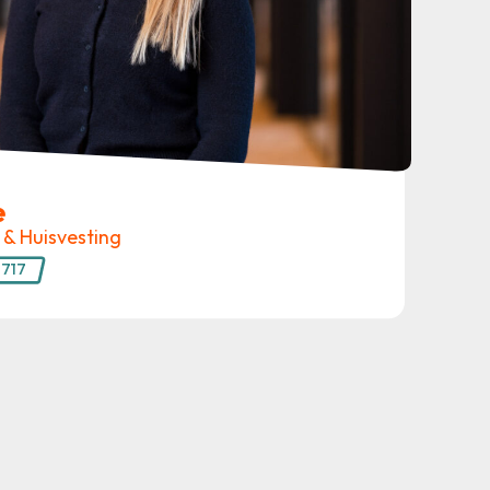
e
r & Huisvesting
9717