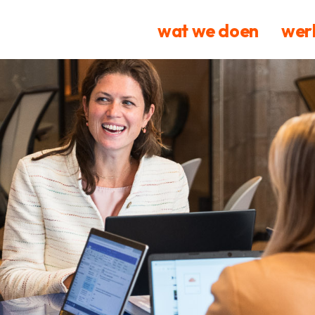
wat we doen
werk