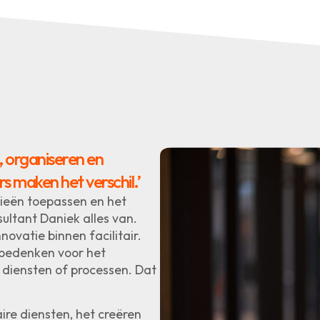
 organiseren en
s maken het verschil.’
gieën toepassen en het
sultant Daniek alles van.
novatie binnen facilitair.
 bedenken voor het
e diensten of processen. Dat
aire diensten, het creëren