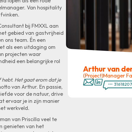
eid lopen als een rode
elmanager. Van hospitality
fvinken.
 Consultant bij FMXXL aan
het gebied van gastvrijheid
en ons team. Én een
et als een uitdaging om
aan projecten waar
dheid een belangrijke rol
Arthur van der
(Project)Manager Fac
jf hebt. Het gaat erom dat je
•••
3161820
otto van Arthur. En passie,
liefde voor de natuur, drive
 ervaar je in zijn manier
et werkveld.
 man van Priscilla veel te
rm genieten van het