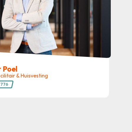
 Poel
ilitair & Huisvesting
7776