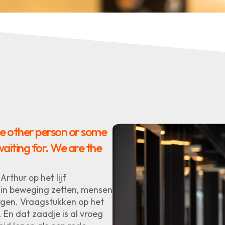
me other person or some
aiting for. We are the
rthur op het lijf
ts in beweging zetten, mensen
rgen. Vraagstukken op het
. En dat zaadje is al vroeg