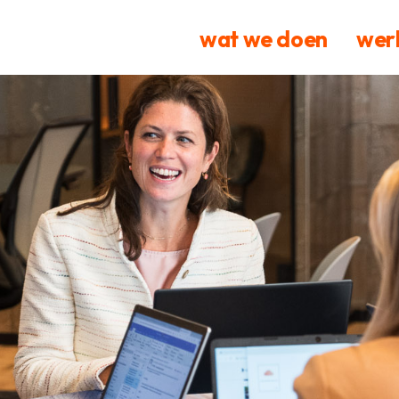
wat we doen
werk