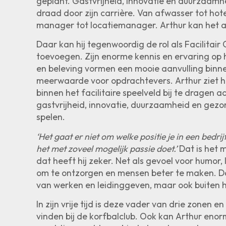
geplant. Gastvrijheid, innovatie en duurzaamh
draad door zijn carrière. Van afwasser tot hot
manager tot locatiemanager. Arthur kan het a
Daar kan hij tegenwoordig de rol als Facilitair
toevoegen. Zijn enorme kennis en ervaring op 
en beleving vormen een mooie aanvulling binn
meerwaarde voor opdrachtevers. Arthur ziet h
binnen het facilitaire speelveld bij te dragen 
gastvrijheid, innovatie, duurzaamheid en gezon
spelen.
‘Het gaat er niet om welke positie je in een bedri
het met zoveel mogelijk passie doet.’
Dat is het m
dat heeft hij zeker. Net als gevoel voor humor, 
om te ontzorgen en mensen beter te maken. Dat
van werken en leidinggeven, maar ook buiten h
In zijn vrije tijd is deze vader van drie zonen en
vinden bij de korfbalclub. Ook kan Arthur eno