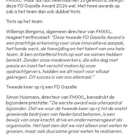
FMXXL. Maar dat dat helemaal niet zo gewoon is, bewijst
deze FD Gazelle Award 2024 wel. Met twee awards op
zak is het team dan ook dubbel trots.
Trots op het team
Willemijn Bergsma, algemeen directeur van FMXXL,
reageert enthousiast:
“Deze tweede FD Gazelle Award is
een prachtige erkenning voor onze innovatieve aanpak,
het harde werk, de toewijding en het talent van ons hele
team. Ik ben ontzettend trots op wat we samen hebben
bereikt. Zonder onze medewerkers, die elke dag met
passie en inzet het verschil maken bij onze
opdrachtgevers, hadden we dit nooit voor elkaar
gekregen. Dit succes is van ons allemaal.”
Tweede keer op rij een FD Gazelle
Simon Huismans, directeur van FMXXL, benadrukt de
bijzondere prestatie: “
De eerste award was uiteraard al
bijzonder. Dat we voor de tweede keer op rij tot de snelst
groeiende bedrijven van Nederland behoren, is een
bewijs van onze kracht, drive en ondernemersgeest als
organisatie. Het laat zien dat we niet alleen snel weten te
groeien, maar ook duurzame groei weten te realiseren.