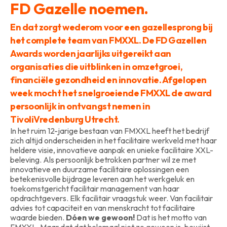
FD Gazelle noemen.
En dat zorgt wederom voor een gazellesprong bij
het complete team van FMXXL. De FD Gazellen
Awards worden jaarlijks uitgereikt aan
organisaties die uitblinken in omzetgroei,
financiële gezondheid en innovatie. Afgelopen
week mocht het snelgroeiende FMXXL de award
persoonlijk in ontvangst nemen in
TivoliVredenburg Utrecht.
In het ruim 12-jarige bestaan van FMXXL heeft het bedrijf
zich altijd onderscheiden in het facilitaire werkveld met haar
heldere visie, innovatieve aanpak en unieke facilitaire XXL-
beleving. Als persoonlijk betrokken partner wil ze met
innovatieve en duurzame facilitaire oplossingen een
betekenisvolle bijdrage leveren aan het werkgeluk en
toekomstgericht facilitair management van haar
opdrachtgevers. Elk facilitair vraagstuk weer. Van facilitair
advies tot capaciteit en van menskracht tot facilitaire
waarde bieden.
Dóen we gewoon!
Dat is het motto van