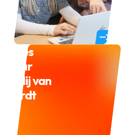
cases
waar
je blij van
wordt